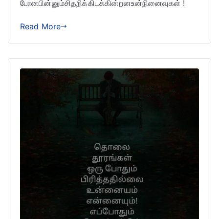
போனபின்னும்சிதறிக்கிடக்கின்றனஉன்நினைவுகள் !
Read More