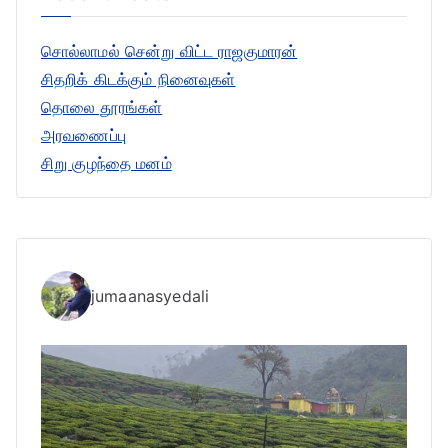
h
சொல்லாமல் சென்று விட்ட ராஜகுமாரன்
f
சிதறிக் கிடக்கும் நினைவுகள்
o
தொலை தூரங்கள்
r
அரவணைப்பு
:
சிறு குழந்தை மனம்
jumaanasyedali