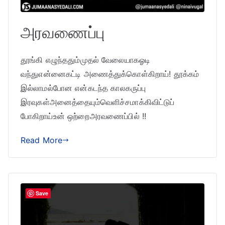
அரவணைப்பு
தூங்கி எழுந்ததும்முதல் வேலையாகஓடி
வந்துஎன்னைகட்டி அணைத்துக்கொள்கிறாய்! தூக்கம்
இல்லாமல்போன என்கடந்த காலகருப்பு
இரவுகள்அனைத்தையும்வெளிச்சமாக்கிவிட்டுப்
போகிறாய்உன் ஒற்றைஅரவணைப்பில் !!
Read More
Save