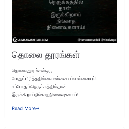
தொலை தூரங்கள்
தொலைதூரங்கள்ஒரு
போதும்பிரித்ததில்லைஉன்னையம்என்னையும்!
எப்போதும்நெருக்கத்தில்தான்
இருக்கிறாய்நீங்காதநினைவுகளாய்!
Read More