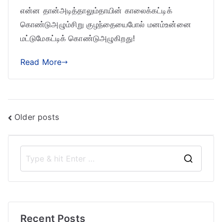
என்ன தான்அடித்தாலும்தாயின் காலைக்கட்டிக்
கொண்டுஅழும்சிறு குழந்தையைபோல் மனம்உன்னை
மட்டுமேகட்டிக் கொண்டுஅழுகிறது!
Read More
Posts
Older posts
navigation
S
e
a
r
Recent Posts
c