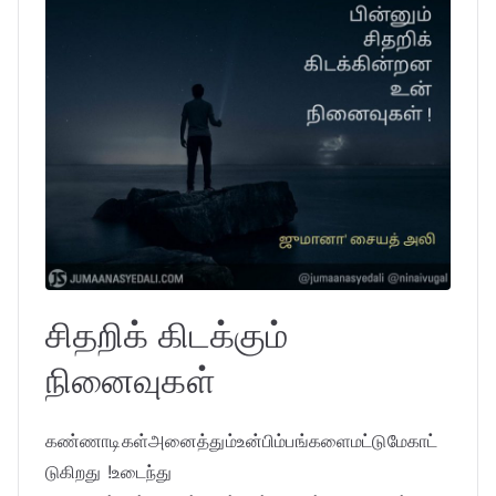
சிதறிக் கிடக்கும்
நினைவுகள்
கண்ணாடிகள்அனைத்தும்உன்பிம்பங்களைமட்டுமேகாட்
டுகிறது !உடைந்து