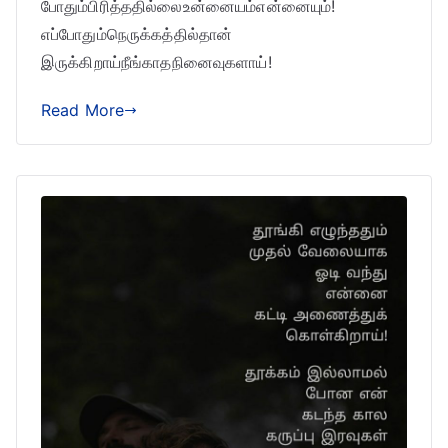
போதும்பிரித்ததில்லைஉன்னையம்என்னையும்!
எப்போதும்நெருக்கத்தில்தான்
இருக்கிறாய்நீங்காதநினைவுகளாய்!
Read More