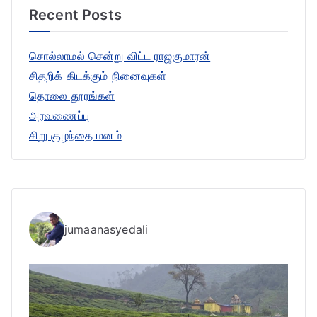
Recent Posts
c
h
சொல்லாமல் சென்று விட்ட ராஜகுமாரன்
f
சிதறிக் கிடக்கும் நினைவுகள்
o
தொலை தூரங்கள்
r
அரவணைப்பு
:
சிறு குழந்தை மனம்
jumaanasyedali