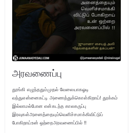
அரவணைப்பு
தூங்கி எழுந்ததும்முதல் வேலையாகஓடி
வந்துஎன்னைகட்டி அணைத்துக்கொள்கிறாய்! தூக்கம்
இல்லாமல்போன என்கடந்த காலகருப்பு
இரவுகள்அனைத்தையும்வெளிச்சமாக்கிவிட்டுப்
போகிறாய்உன் ஒற்றைஅரவணைப்பில் !!