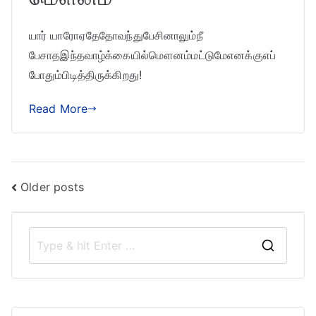
யார் யாரோஏதேதோவந்துபேசினாலும்நீ
பேசாதஇந்தவாழ்க்கையில்மௌனம்மட்டுமேஎனக்குஎப்
போதும்பிடித்திருக்கிறது!
Read More
Posts
Older posts
navigation
S
e
a
r