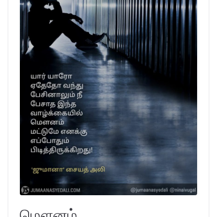
மௌனம்