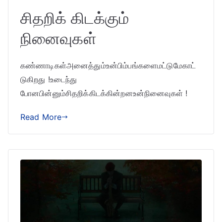
சிதறிக் கிடக்கும்
நினைவுகள்
கண்ணாடிகள்அனைத்தும்உன்பிம்பங்களைமட்டுமேகாட்
டுகிறது !உடைந்து
போனபின்னும்சிதறிக்கிடக்கின்றனஉன்நினைவுகள் !
Read More