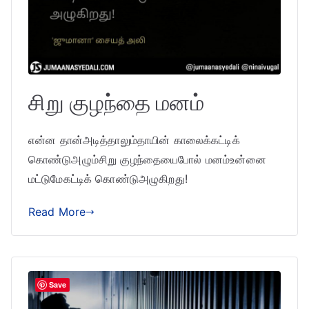
சிறு குழந்தை மனம்
என்ன தான்அடித்தாலும்தாயின் காலைக்கட்டிக்
கொண்டுஅழும்சிறு குழந்தையைபோல் மனம்உன்னை
மட்டுமேகட்டிக் கொண்டுஅழுகிறது!
Read More
Save