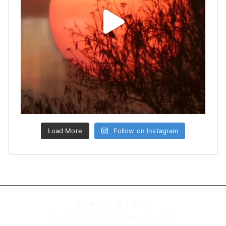
Load More
Follow on Instagram
|
|
|
|
|
Copyright © 2020 '
Jumaana' Syed Ali
.