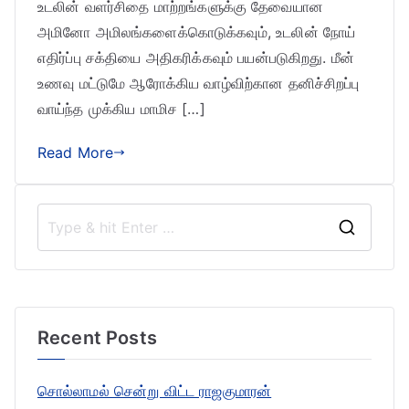
உடலின் வளர்சிதை மாற்றங்களுக்கு தேவையான
அமினோ அமிலங்களைக்கொடுக்கவும், உடலின் நோய்
எதிர்ப்பு சக்தியை அதிகரிக்கவும் பயன்படுகிறது. மீன்
உணவு மட்டுமே ஆரோக்கிய வாழ்விற்கான தனிச்சிறப்பு
வாய்ந்த முக்கிய மாமிச […]
Read More
S
e
a
r
Recent Posts
c
h
சொல்லாமல் சென்று விட்ட ராஜகுமாரன்
f