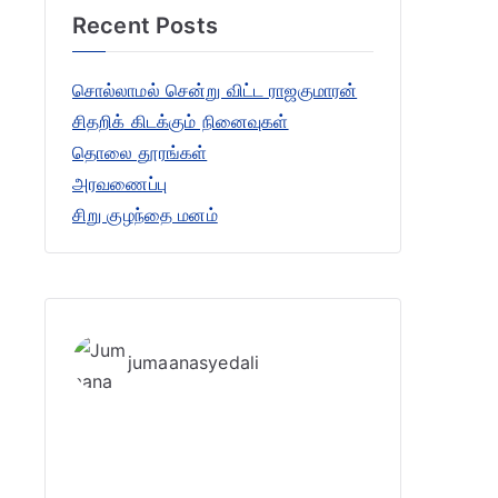
Recent Posts
c
h
சொல்லாமல் சென்று விட்ட ராஜகுமாரன்
f
சிதறிக் கிடக்கும் நினைவுகள்
o
தொலை தூரங்கள்
r
அரவணைப்பு
:
சிறு குழந்தை மனம்
jumaanasyedali