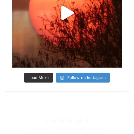
Load More
Follow on Instagram
|
|
|
|
|
Copyright © 2020 '
Jumaana' Syed Ali
.