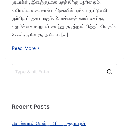
சூடாக்கி, இளஞ்சூடான பதத்திற்கு ஆறினதும்,
வலியுள்ள கை, கால் மூட்டுகளில் பூசிவர மூட்டுவலி
முற்றிலும் குணமாகும். 2. சுக்கைத் தூள் செய்து,
எலுமிச்சை சாறுடன் கலந்து குடித்தால் பித்தம் விலகும்.
3. சுக்கு, மிளகு, தனியா, […]
Read More
S
e
a
r
Recent Posts
c
h
சொல்லாமல் சென்று விட்ட ராஜகுமாரன்
f