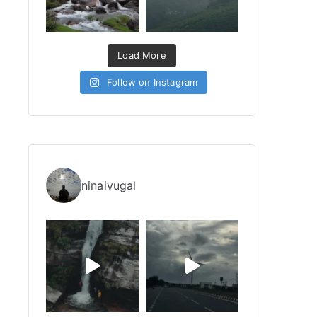
Load More
Follow on Instagram
ninaivugal