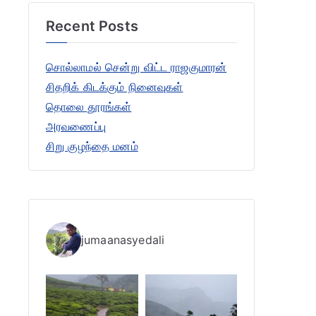
r
Recent Posts
c
h
சொல்லாமல் சென்று விட்ட ராஜகுமாரன்
f
சிதறிக் கிடக்கும் நினைவுகள்
o
தொலை தூரங்கள்
r
அரவணைப்பு
:
சிறு குழந்தை மனம்
jumaanasyedali