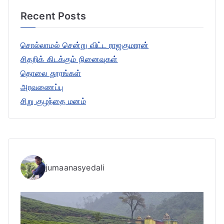
r
Recent Posts
c
h
சொல்லாமல் சென்று விட்ட ராஜகுமாரன்
f
சிதறிக் கிடக்கும் நினைவுகள்
o
தொலை தூரங்கள்
r
அரவணைப்பு
:
சிறு குழந்தை மனம்
jumaanasyedali