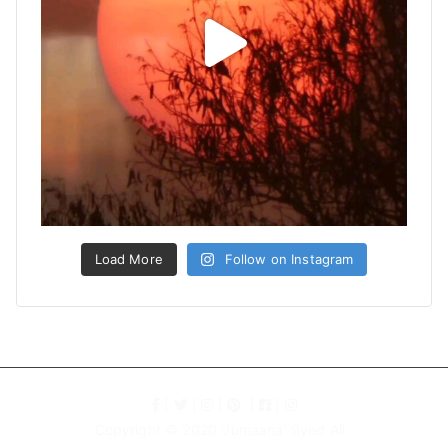
Load More
Follow on Instagram
|
|
|
|
|
Copyright © 2020 '
Jumaana' Syed Ali
.