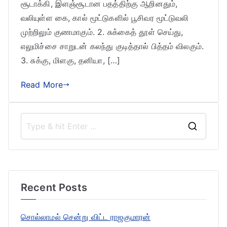
சூடாக்கி, இளஞ்சூடான பதத்திற்கு ஆறினதும்,
வலியுள்ள கை, கால் மூட்டுகளில் பூசிவர மூட்டுவலி
முற்றிலும் குணமாகும். 2. சுக்கைத் தூள் செய்து,
எலுமிச்சை சாறுடன் கலந்து குடித்தால் பித்தம் விலகும்.
3. சுக்கு, மிளகு, தனியா, […]
Read More
S
e
a
r
Recent Posts
c
h
சொல்லாமல் சென்று விட்ட ராஜகுமாரன்
f