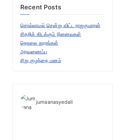
Recent Posts
c
h
சொல்லாமல் சென்று விட்ட ராஜகுமாரன்
f
சிதறிக் கிடக்கும் நினைவுகள்
o
தொலை தூரங்கள்
r
அரவணைப்பு
:
சிறு குழந்தை மனம்
jumaanasyedali