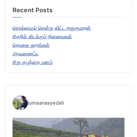
r
Recent Posts
c
h
சொல்லாமல் சென்று விட்ட ராஜகுமாரன்
f
சிதறிக் கிடக்கும் நினைவுகள்
o
தொலை தூரங்கள்
r
அரவணைப்பு
:
சிறு குழந்தை மனம்
jumaanasyedali