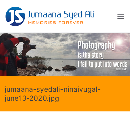
Skip
to
Jum
content
Memories
Forever
aana
Syed
Ali
jumaana-syedali-ninaivugal-
june13-2020.jpg