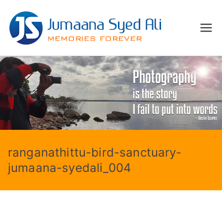
Skip
to
Jum
content
Memories
Forever
aana
Syed
Ali
ranganathittu-bird-sanctuary-
jumaana-syedali_004