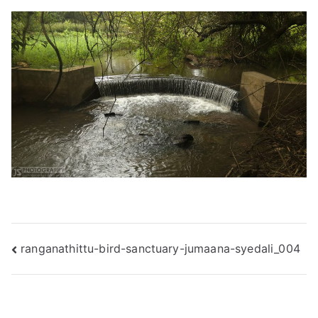
Post
ranganathittu-bird-sanctuary-jumaana-syedali_004
navigation