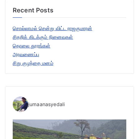
r
Recent Posts
c
h
சொல்லாமல் சென்று விட்ட ராஜகுமாரன்
f
சிதறிக் கிடக்கும் நினைவுகள்
o
தொலை தூரங்கள்
r
அரவணைப்பு
:
சிறு குழந்தை மனம்
jumaanasyedali